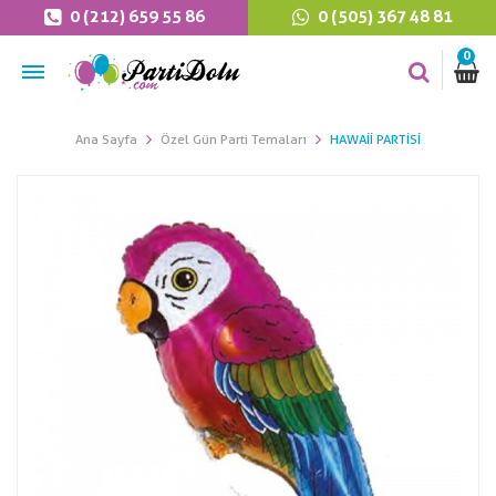
0 (212) 659 55 86
0 (505) 367 48 81
0
Ana Sayfa
Özel Gün Parti Temaları
HAWAII PARTISI