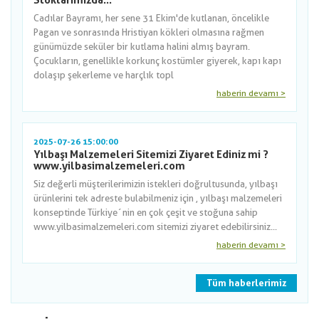
Stoklarımızda...
Cadılar Bayramı, her sene 31 Ekim'de kutlanan, öncelikle
Pagan ve sonrasında Hristiyan kökleri olmasına rağmen
günümüzde seküler bir kutlama halini almış bayram.
Çocukların, genellikle korkunç kostümler giyerek, kapı kapı
dolaşıp şekerleme ve harçlık topl
haberin devamı >
2025-07-26 15:00:00
Yılbaşı Malzemeleri Sitemizi Ziyaret Ediniz mi ?
www.yilbasimalzemeleri.com
Siz değerli müşterilerimizin istekleri doğrultusunda, yılbaşı
ürünlerini tek adreste bulabilmeniz için , yılbaşı malzemeleri
konseptinde Türkiye´nin en çok çeşit ve stoğuna sahip
www.yilbasimalzemeleri.com sitemizi ziyaret edebilirsiniz...
haberin devamı >
Tüm haberlerimiz