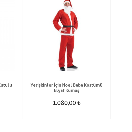
Kutulu
Yetişkinler İçin Noel Baba Kostümü
Peluş
Elyaf Kumaş
1.080,00