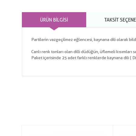
ÜRÜN BILGISI
TAKSIT SEÇENE
Partilerin vazgeçilmez eğlencesi, kaynana dili olarak bildi
Canlı renk tonları olan dilli düdüğün, üflemeli kısımları ser
Paket içerisinde 25 adet farklı renklerde kaynana dili ( D