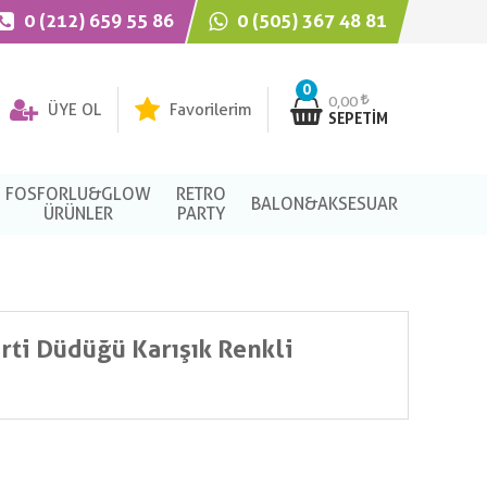
0 (212) 659 55 86
0 (505) 367 48 81
0
0,00
ÜYE OL
Favorilerim
SEPETIM
FOSFORLU&GLOW
RETRO
BALON&AKSESUAR
ÜRÜNLER
PARTY
rti Düdüğü Karışık Renkli