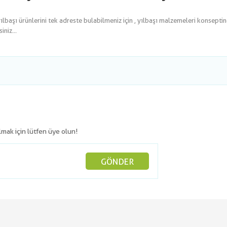
yılbaşı ürünlerini tek adreste bulabilmeniz için , yılbaşı malzemeleri konsepti
niz...
olmak için lütfen üye olun!
GÖNDER