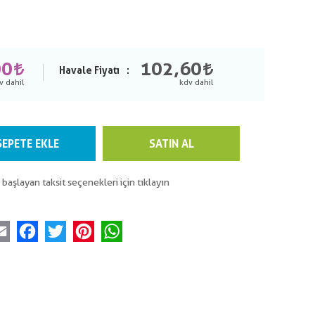
00
102,60
Havale Fiyatı
SEPETE EKLE
SATIN AL
 başlayan taksit seçenekleri için tıklayın
Email
Facebook
Twitter
Pinterest
WhatsApp