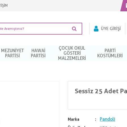
TİŞİM
ÜYE GIRIŞI
ÇOCUK OKUL
MEZUNIYET
HAWAI
PARTI
GÖSTERİ
PARTISI
PARTISI
KOSTÜMLERI
MALZEMELERİ
Sessiz 25 Adet Pa
Pandoli
Marka