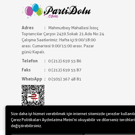
Adres
Mahmutbey Mahallesi İstoç
Toptancılar Çarşısı 2439.Sokak 21.Ada No:24
Çalışma Saatlerimiz: Hafta içi:9:00/18:00
arası. Cumartesi 9:00/15:00 arası. Pazar
günü:Kapalı.
Telefon
0 (212) 659 55 86
Faks
0 (212) 659 55 87
WhatsApp
0 (505) 367 48 81
Size daha iyi hizmet verebilmek için internet sitemizde çerezler kullanı
Çerez Politikaları Aydınlatma Metni’ni okuyabilir ve dilerseniz tercihleri
değiştirebilirsiniz.