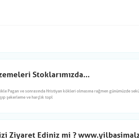
emeleri Stoklarımızda...
likle Pagan ve sonrasında Hristiyan kökleri olmasına rağmen günümüzde sekül
şıp şekerleme ve harçlık topl
izi Ziyaret Ediniz mi ? www.yilbasima