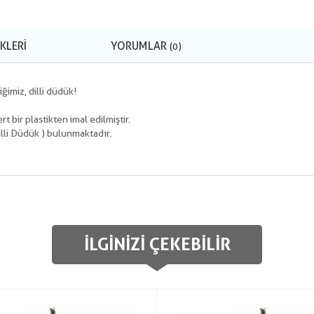
KLERI
YORUMLAR
(0)
ğimiz, dilli düdük!
t bir plastikten imal edilmiştir.
illi Düdük ) bulunmaktadır.
İLGINIZI ÇEKEBILIR