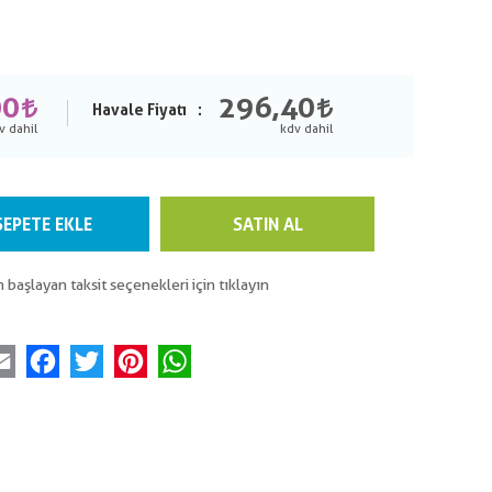
00
296,40
Havale Fiyatı
SEPETE EKLE
SATIN AL
n başlayan taksit seçenekleri için tıklayın
Email
Facebook
Twitter
Pinterest
WhatsApp