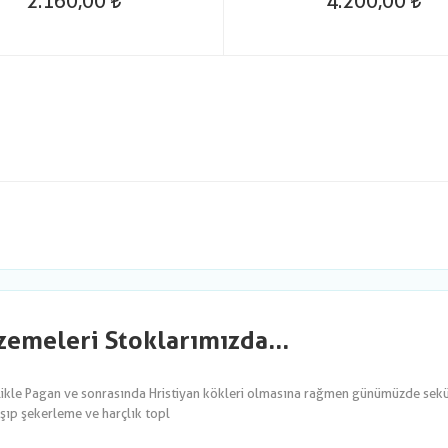
2.160,00
4.200,00
emeleri Stoklarımızda...
likle Pagan ve sonrasında Hristiyan kökleri olmasına rağmen günümüzde sekül
şıp şekerleme ve harçlık topl