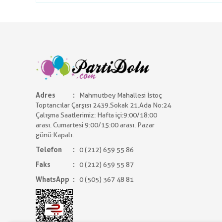
Adres
Mahmutbey Mahallesi İstoç
Toptancılar Çarşısı 2439.Sokak 21.Ada No:24
Çalışma Saatlerimiz: Hafta içi:9:00/18:00
arası. Cumartesi 9:00/15:00 arası. Pazar
günü:Kapalı.
Telefon
0 (212) 659 55 86
Faks
0 (212) 659 55 87
WhatsApp
0 (505) 367 48 81