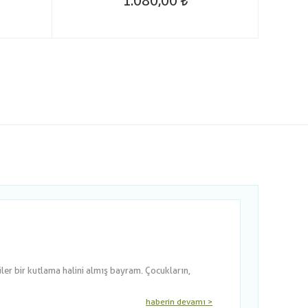
1.080,00
er bir kutlama halini almış bayram. Çocukların,
haberin devamı >