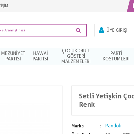
TİŞİM
ÜYE GIRIŞI
ÇOCUK OKUL
MEZUNIYET
HAWAI
PARTI
GÖSTERİ
PARTISI
PARTISI
KOSTÜMLERI
MALZEMELERİ
Setli Yetişkin Ç
Renk
Pandoli
Marka