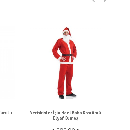
Kutulu
Yetişkinler İçin Noel Baba Kostümü
Peluş
Elyaf Kumaş