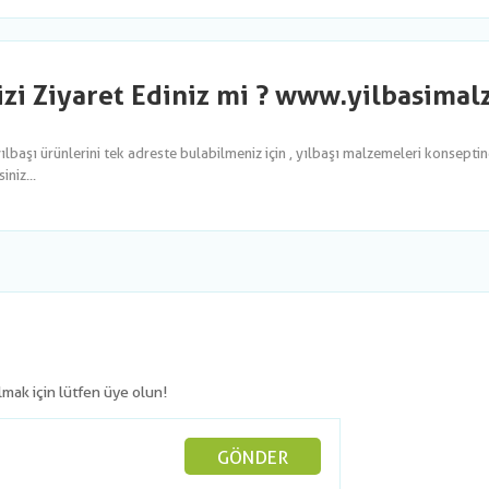
izi Ziyaret Ediniz mi ? www.yilbasima
yılbaşı ürünlerini tek adreste bulabilmeniz için , yılbaşı malzemeleri konsepti
niz...
olmak için lütfen üye olun!
GÖNDER