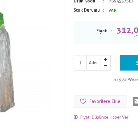
Ürün Kodu
PB94537SET
Stok Durumu
VAR
312,
Fiyatı
Adet
119,60
'de
Favorilere Ekle
Fiyatı Düşünce Haber Ver