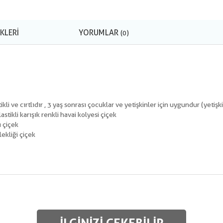
KLERI
YORUMLAR
(0)
li ve cırtlıdır , 3 yaş sonrası çocuklar ve yetişkinler için uygundur (yetiş
tikli karışık renkli havai kolyesi çiçek
ı çiçek
lekliği çiçek