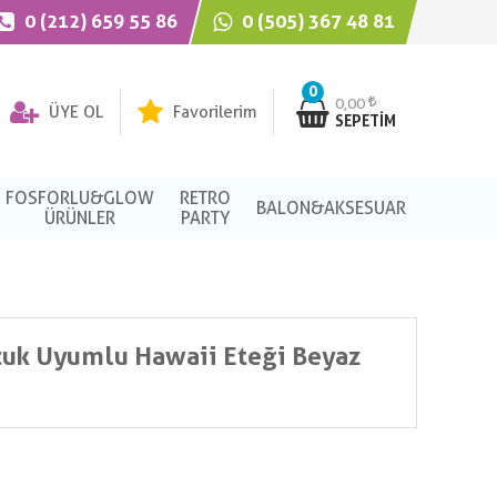
0 (212) 659 55 86
0 (505) 367 48 81
0
0,00
ÜYE OL
Favorilerim
SEPETIM
FOSFORLU&GLOW
RETRO
BALON&AKSESUAR
ÜRÜNLER
PARTY
ocuk Uyumlu Hawaii Eteği Beyaz