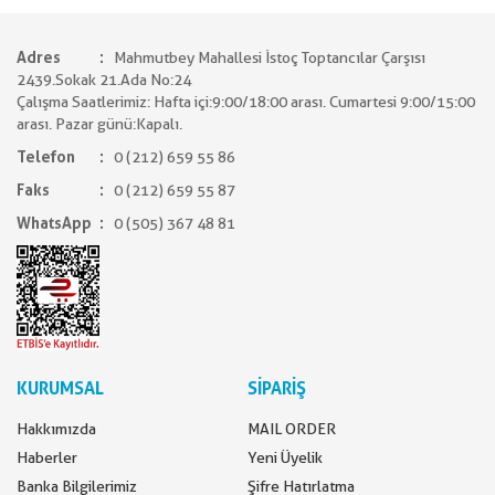
Adres
Mahmutbey Mahallesi İstoç Toptancılar Çarşısı
2439.Sokak 21.Ada No:24
Çalışma Saatlerimiz: Hafta içi:9:00/18:00 arası. Cumartesi 9:00/15:00
arası. Pazar günü:Kapalı.
Telefon
0 (212) 659 55 86
Faks
0 (212) 659 55 87
WhatsApp
0 (505) 367 48 81
KURUMSAL
SİPARİŞ
Hakkımızda
MAIL ORDER
Haberler
Yeni Üyelik
Banka Bilgilerimiz
Şifre Hatırlatma