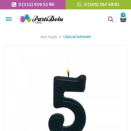
0 (212) 659 55 86
0 (505) 367 48 81
0
Ana Sayfa
CADILAR BAYRAMI