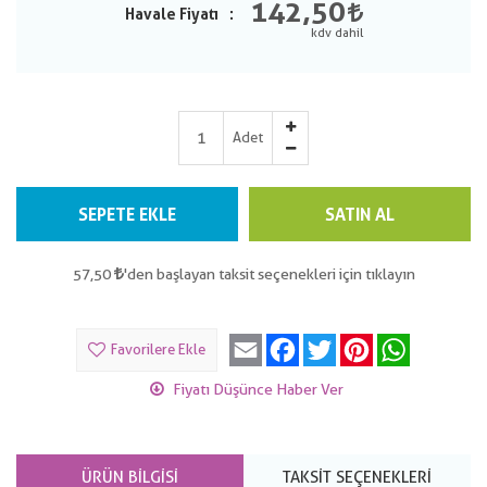
142,50
Havale Fiyatı
Adet
SEPETE EKLE
SATIN AL
57,50
'den başlayan taksit seçenekleri için tıklayın
Email
Facebook
Twitter
Pinterest
WhatsApp
Favorilere Ekle
Fiyatı Düşünce Haber Ver
ÜRÜN BILGISI
TAKSIT SEÇENEKLERI