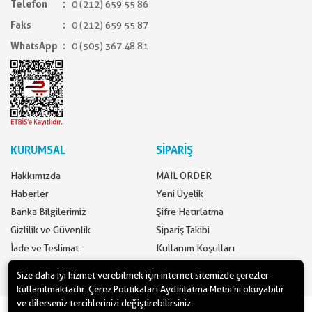
Telefon
0 (212) 659 55 86
Faks
0 (212) 659 55 87
WhatsApp
0 (505) 367 48 81
KURUMSAL
SİPARİŞ
Hakkımızda
MAIL ORDER
Haberler
Yeni Üyelik
Banka Bilgilerimiz
Şifre Hatırlatma
Gizlilik ve Güvenlik
Sipariş Takibi
İade ve Teslimat
Kullanım Koşulları
İletişim
Ödeme Seçenekleri
Size daha iyi hizmet verebilmek için internet sitemizde çerezler
kullanılmaktadır. Çerez Politikaları Aydınlatma Metni’ni okuyabilir
ve dilerseniz tercihlerinizi değiştirebilirsiniz.
www.yilbasimalzemeleri.com - www.partidolu.com bir Pandoli Parti