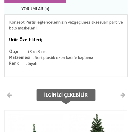
YORUMLAR
(0)
Konsept Partisi eğlencelerinizin vazgeçilmez aksesuarı parti ve
balo maskeleri !
Ürün Özellikleri;
Ö
lçü
: 18 x 19 cm
Malzemesi
: Sert plastik üzeri kadife kaplama
Renk
: Siyah
İLGINIZI ÇEKEBILIR