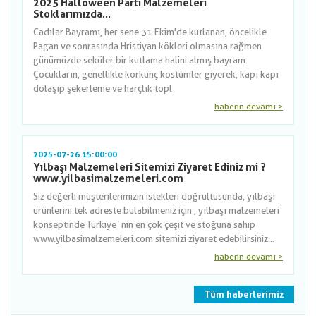
2025 Halloween Parti Malzemeleri
Stoklarımızda...
Cadılar Bayramı, her sene 31 Ekim'de kutlanan, öncelikle
Pagan ve sonrasında Hristiyan kökleri olmasına rağmen
günümüzde seküler bir kutlama halini almış bayram.
Çocukların, genellikle korkunç kostümler giyerek, kapı kapı
dolaşıp şekerleme ve harçlık topl
haberin devamı >
2025-07-26 15:00:00
Yılbaşı Malzemeleri Sitemizi Ziyaret Ediniz mi ?
www.yilbasimalzemeleri.com
Siz değerli müşterilerimizin istekleri doğrultusunda, yılbaşı
ürünlerini tek adreste bulabilmeniz için , yılbaşı malzemeleri
konseptinde Türkiye´nin en çok çeşit ve stoğuna sahip
www.yilbasimalzemeleri.com sitemizi ziyaret edebilirsiniz...
haberin devamı >
Tüm haberlerimiz