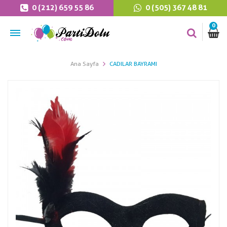
0 (212) 659 55 86
0 (505) 367 48 81
0
Ana Sayfa
CADILAR BAYRAMI