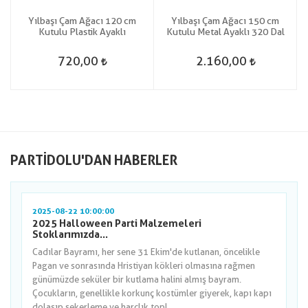
Yılbaşı Çam Ağacı 120 cm
Yılbaşı Çam Ağacı 150 cm
Kutulu Plastik Ayaklı
Kutulu Metal Ayaklı 320 Dal
720,00
2.160,00
PARTIDOLU'DAN HABERLER
2025-08-22 10:00:00
2025 Halloween Parti Malzemeleri
Stoklarımızda...
Cadılar Bayramı, her sene 31 Ekim'de kutlanan, öncelikle
Pagan ve sonrasında Hristiyan kökleri olmasına rağmen
günümüzde seküler bir kutlama halini almış bayram.
Çocukların, genellikle korkunç kostümler giyerek, kapı kapı
dolaşıp şekerleme ve harçlık topl