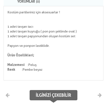
YORUMLAR
(0)
Kostüm partileriniz için aksesuarlar !
1 adet tavşan tacı
1 adet tavşan kuyruğu ( pon pon şeklinde oval )
1 adet tavşan papyonundan oluşan kostüm set
Papyon ve ponpon lastiklidir.
Ürün Özellikleri;
Malzemesi
:Peluş
Renk
:Pembe beyaz
İLGINIZI ÇEKEBILIR