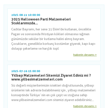
2025-08-22 10:00:00
2025 Halloween Parti Malzemeleri
Stoklarımızda...
Cadılar Bayramı, her sene 31 Ekim'de kutlanan, öncelikle
Pagan ve sonrasında Hristiyan kökleri olmasına rağmen
günümüzde seküler bir kutlama halini almış bayram.
Çocukların, genellikle korkunç kostümler giyerek, kapı kapı
dolaşıp şekerleme ve harçlık topl
haberin devamı >
2025-07-26 15:00:00
Yılbaşı Malzemeleri Sitemizi Ziyaret Ediniz mi ?
www.yilbasimalzemeleri.com
Siz değerli müşterilerimizin istekleri doğrultusunda, yılbaşı
ürünlerini tek adreste bulabilmeniz için , yılbaşı malzemeleri
konseptinde Türkiye´nin en çok çeşit ve stoğuna sahip
www.yilbasimalzemeleri.com sitemizi ziyaret edebilirsiniz...
haberin devamı >