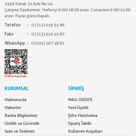
2439.Sokak 21.Ada No:24
Çalışma Saatlerimiz: Hafta içi:9:00/18:00 arası. Cumartesi 9:00/15:00
arası. Pazar günü:Kapalı.
Telefon
0 (212) 659 55 86
Faks
0 (212) 659 55 87
WhatsApp
0 (505) 367 48 81
KURUMSAL
SİPARİŞ
Hakkımızda
MAIL ORDER
Haberler
Yeni Üyelik
Banka Bilgilerimiz
Şifre Hatırlatma
Gizlilik ve Güvenlik
Sipariş Takibi
İade ve Teslimat
Kullanım Koşulları