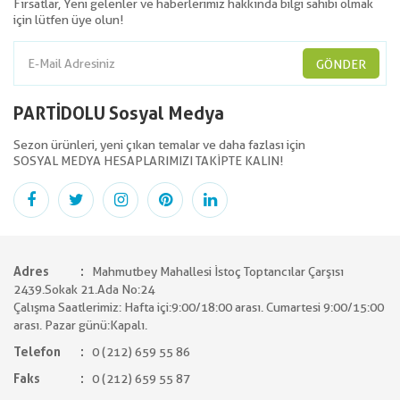
Fırsatlar, Yeni gelenler ve haberlerimiz hakkında bilgi sahibi olmak
için lütfen üye olun!
GÖNDER
PARTİDOLU Sosyal Medya
Sezon ürünleri, yeni çıkan temalar ve daha fazlası için
SOSYAL MEDYA HESAPLARIMIZI TAKİPTE KALIN!
Adres
Mahmutbey Mahallesi İstoç Toptancılar Çarşısı
2439.Sokak 21.Ada No:24
Çalışma Saatlerimiz: Hafta içi:9:00/18:00 arası. Cumartesi 9:00/15:00
arası. Pazar günü:Kapalı.
Telefon
0 (212) 659 55 86
Faks
0 (212) 659 55 87