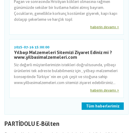
Pagan ve sonrasında Hristiyan kökleri olmasına rağmen
günümüzde seküler bir kutlama halini almış bayram.
Çocukların, genellikle korkunç kostümler giyerek, kapı kapı
dolaşıp şekerleme ve harçlık topl
haberin devamı >
2025-07-26 15:00:00
Yılbaşı Malzemeleri Sitemizi Ziyaret Ediniz mi ?
www.yilbasimalzemeleri.com
Siz değerli müşterilerimizin istekleri doğrultusunda, yılbaşı
ürünlerini tek adreste bulabilmeniz için , yılbaşı malzemeleri
konseptinde Türkiye´nin en çok çeşit ve stoğuna sahip
www.yilbasimalzemeleri.com sitemizi ziyaret edebilirsiniz...
haberin devamı >
Tüm haberlerimiz
PARTİDOLU E-Bülten