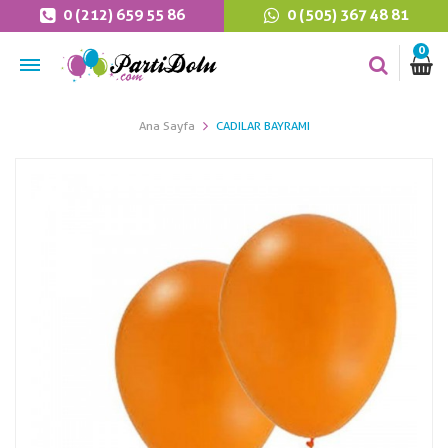
0 (212) 659 55 86
0 (505) 367 48 81
0
Ana Sayfa
CADILAR BAYRAMI