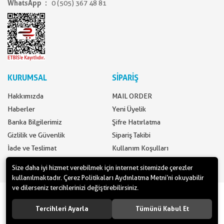
WhatsApp
0 (505) 367 48 81
KURUMSAL
SİPARİŞ
Hakkımızda
MAIL ORDER
Haberler
Yeni Üyelik
Banka Bilgilerimiz
Şifre Hatırlatma
Gizlilik ve Güvenlik
Sipariş Takibi
İade ve Teslimat
Kullanım Koşulları
İletişim
Ödeme Seçenekleri
Size daha iyi hizmet verebilmek için internet sitemizde çerezler
kullanılmaktadır. Çerez Politikaları Aydınlatma Metni’ni okuyabilir
ve dilerseniz tercihlerinizi değiştirebilirsiniz.
www.yilbasimalzemeleri.com - www.partidolu.com bir Pandoli Parti
Kuruluşudur. © 2018 Pandoli Parti Malzemeleri Tüm hakları saklıdır.
Tercihleri Ayarla
Tümünü Kabul Et