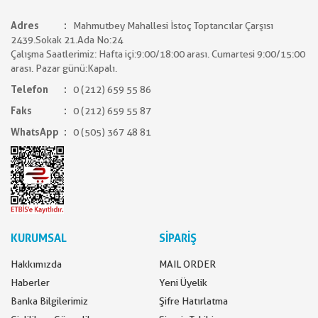
Adres
Mahmutbey Mahallesi İstoç Toptancılar Çarşısı
2439.Sokak 21.Ada No:24
Çalışma Saatlerimiz: Hafta içi:9:00/18:00 arası. Cumartesi 9:00/15:00
arası. Pazar günü:Kapalı.
Telefon
0 (212) 659 55 86
Faks
0 (212) 659 55 87
WhatsApp
0 (505) 367 48 81
KURUMSAL
SİPARİŞ
Hakkımızda
MAIL ORDER
Haberler
Yeni Üyelik
Banka Bilgilerimiz
Şifre Hatırlatma