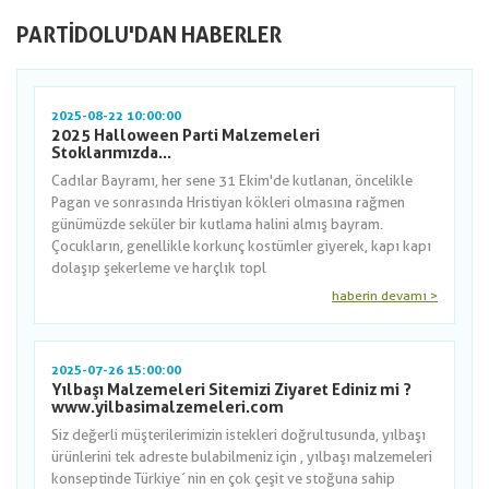
PARTIDOLU'DAN HABERLER
2025-08-22 10:00:00
2025 Halloween Parti Malzemeleri
Stoklarımızda...
Cadılar Bayramı, her sene 31 Ekim'de kutlanan, öncelikle
Pagan ve sonrasında Hristiyan kökleri olmasına rağmen
günümüzde seküler bir kutlama halini almış bayram.
Çocukların, genellikle korkunç kostümler giyerek, kapı kapı
dolaşıp şekerleme ve harçlık topl
haberin devamı >
2025-07-26 15:00:00
Yılbaşı Malzemeleri Sitemizi Ziyaret Ediniz mi ?
www.yilbasimalzemeleri.com
Siz değerli müşterilerimizin istekleri doğrultusunda, yılbaşı
ürünlerini tek adreste bulabilmeniz için , yılbaşı malzemeleri
konseptinde Türkiye´nin en çok çeşit ve stoğuna sahip