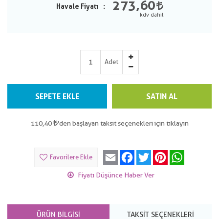
273,60
Havale Fiyatı
Adet
SEPETE EKLE
SATIN AL
110,40
'den başlayan taksit seçenekleri için tıklayın
Email
Facebook
Twitter
Pinterest
WhatsApp
Favorilere Ekle
Fiyatı Düşünce Haber Ver
ÜRÜN BILGISI
TAKSIT SEÇENEKLERI