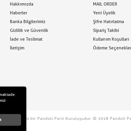
Hakkımızda
MAIL ORDER
Haberler
Yeni Üyelik
Banka Bilgilerimiz
Şifre Hatırlatma
Gizlilik ve Güvenlik
Sipariş Takibi
İade ve Teslimat
Kullanım Koşulları
İletişim
Ödeme Seçenekler
lmaktadır.
nizi
rtidolu.com bir Pandoli Parti Kuruluşudur. © 2018 Pandoli Par
t