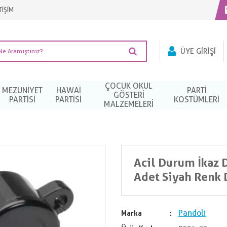
TİŞİM
ÜYE GIRIŞI
ÇOCUK OKUL
MEZUNIYET
HAWAI
PARTI
GÖSTERİ
PARTISI
PARTISI
KOSTÜMLERI
MALZEMELERİ
Acil Durum İkaz
Adet Siyah Renk
Pandoli
Marka