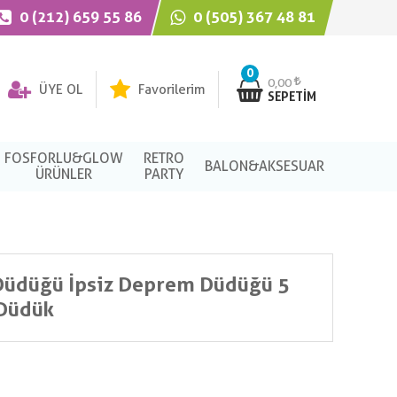
0 (212) 659 55 86
0 (505) 367 48 81
0
0,00
ÜYE OL
Favorilerim
SEPETIM
FOSFORLU&GLOW
RETRO
BALON&AKSESUAR
ÜRÜNLER
PARTY
 Düdüğü İpsiz Deprem Düdüğü 5
 Düdük