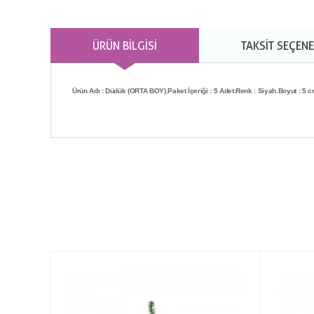
ÜRÜN BILGISI
TAKSIT SEÇENE
Ürün Adı : Düdük (ORTA BOY).
Paket İçeriği : 5 Adet.
Renk : Siyah.
Boyut : 5 c