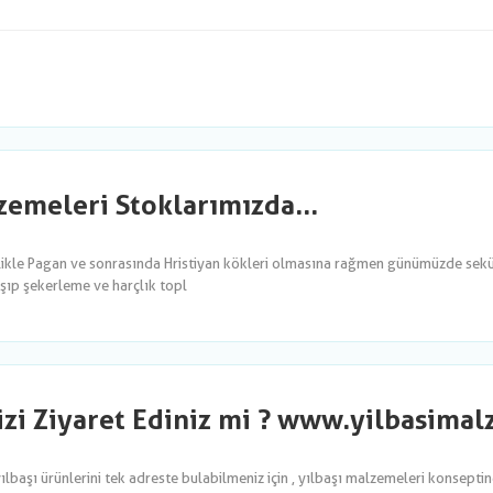
emeleri Stoklarımızda...
likle Pagan ve sonrasında Hristiyan kökleri olmasına rağmen günümüzde sekül
şıp şekerleme ve harçlık topl
izi Ziyaret Ediniz mi ? www.yilbasima
yılbaşı ürünlerini tek adreste bulabilmeniz için , yılbaşı malzemeleri konsepti