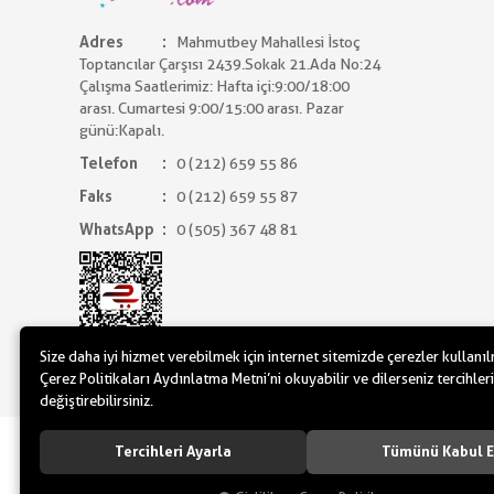
Adres
Mahmutbey Mahallesi İstoç
Toptancılar Çarşısı 2439.Sokak 21.Ada No:24
Çalışma Saatlerimiz: Hafta içi:9:00/18:00
arası. Cumartesi 9:00/15:00 arası. Pazar
günü:Kapalı.
Telefon
0 (212) 659 55 86
Faks
0 (212) 659 55 87
WhatsApp
0 (505) 367 48 81
Size daha iyi hizmet verebilmek için internet sitemizde çerezler kullanı
Çerez Politikaları Aydınlatma Metni’ni okuyabilir ve dilerseniz tercihleri
değiştirebilirsiniz.
www.yilbasimalzemeleri.com - www.pa
Tercihleri Ayarla
Tümünü Kabul E