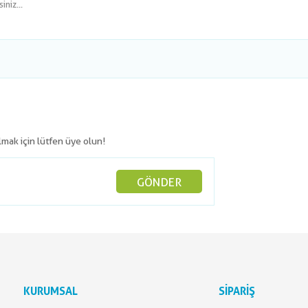
niz...
olmak için lütfen üye olun!
GÖNDER
KURUMSAL
SİPARİŞ