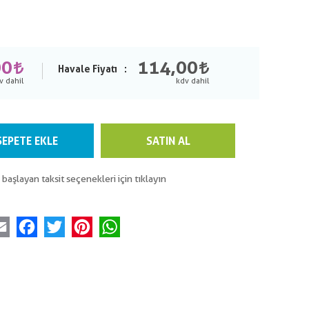
00
114,00
Havale Fiyatı
SEPETE EKLE
SATIN AL
 başlayan taksit seçenekleri için tıklayın
Email
Facebook
Twitter
Pinterest
WhatsApp