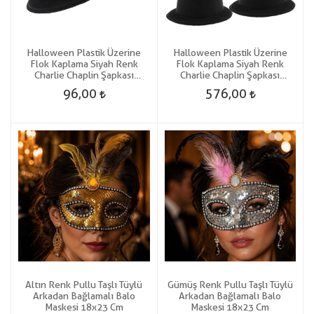
Halloween Plastik Üzerine
Halloween Plastik Üzerine
Flok Kaplama Siyah Renk
Flok Kaplama Siyah Renk
Charlie Chaplin Şapkası
Charlie Chaplin Şapkası
Yetişkin-Çocuk Uyumlu 1 Adet
Yetişkin-Çocuk Uyumlu 6 Adet
96,00
576,00
Gösteri
Gösteri
Altın Renk Pullu Taşlı Tüylü
Gümüş Renk Pullu Taşlı Tüylü
Arkadan Bağlamalı Balo
Arkadan Bağlamalı Balo
Maskesi 18x23 Cm
Maskesi 18x23 Cm