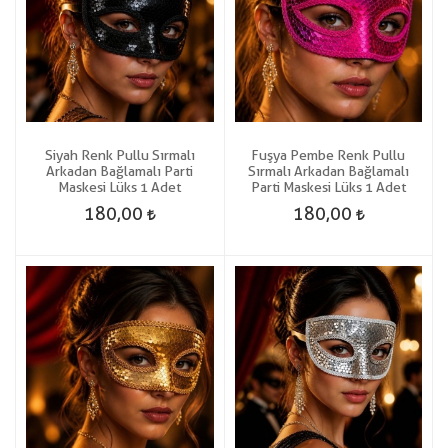
Siyah Renk Pullu Sırmalı
Fuşya Pembe Renk Pullu
Arkadan Bağlamalı Parti
Sırmalı Arkadan Bağlamalı
Maskesi Lüks 1 Adet
Parti Maskesi Lüks 1 Adet
180,00
180,00