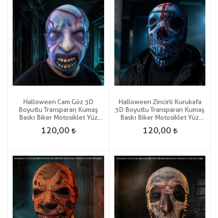
Halloween Cam Göz 3D
Halloween Zincirli Kurukafa
Boyutlu Transparan Kumaş
3D Boyutlu Transparan Kumaş
Baskı Biker Motosiklet Yüz
Baskı Biker Motosiklet Yüz
Korku Maskesi
Korku Maskesi
120,00
120,00