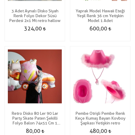
3 Adet Aynalı Disko Siyah
Yaprak Model Hawaii Eteği
Renk Folyo Dekor Süsü
Yeşil Renk 36 cm Yetişkin
Perdesi 2x1 Mt retro hallow
Model 1 Adet
324,00
600,00
Retro Disko 80 Ler 90 Lar
Pembe Otrişli Pembe Renk
Party Skate Paten Şekilli
Keçe Kumaş Bayan Kovboy
Folyo Balon 74x51 Cm 1
Şapkası Yetişkin retro
Adet
80,00
480,00