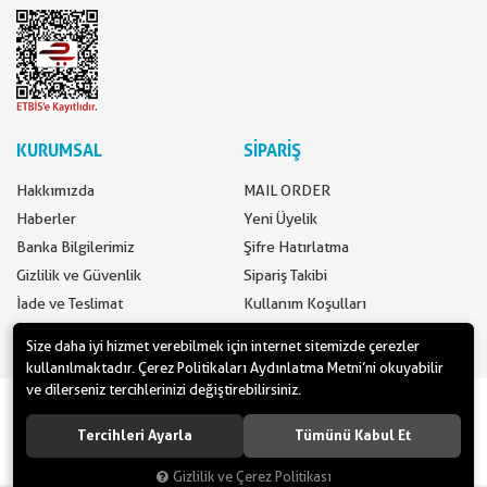
KURUMSAL
SİPARİŞ
Hakkımızda
MAIL ORDER
Haberler
Yeni Üyelik
Banka Bilgilerimiz
Şifre Hatırlatma
Gizlilik ve Güvenlik
Sipariş Takibi
İade ve Teslimat
Kullanım Koşulları
İletişim
Ödeme Seçenekleri
Size daha iyi hizmet verebilmek için internet sitemizde çerezler
kullanılmaktadır. Çerez Politikaları Aydınlatma Metni’ni okuyabilir
ve dilerseniz tercihlerinizi değiştirebilirsiniz.
www.yilbasimalzemeleri.com - www.partidolu.com bir Pandoli Parti
Kuruluşudur. © 2018 Pandoli Parti Malzemeleri Tüm hakları saklıdır.
Tercihleri Ayarla
Tümünü Kabul Et
Gizlilik ve Çerez Politikası