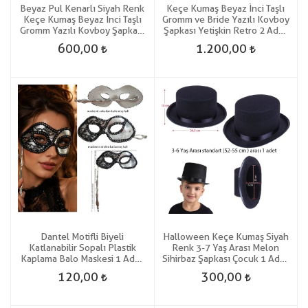
Beyaz Pul Kenarlı Siyah Renk
Keçe Kumaş Beyaz İnci Taşlı
Keçe Kumaş Beyaz İnci Taşlı
Gromm ve Bride Yazılı Kovboy
Gromm Yazılı Kovboy Şapkası
Şapkası Yetişkin Retro 2 Adet
Yetişkin Retro 1 Adet Damat
Gelin Damat
600,00
1.200,00
Dantel Motifli Biyeli
Halloween Keçe Kumaş Siyah
Katlanabilir Sopalı Plastik
Renk 3-7 Yaş Arası Melon
Kaplama Balo Maskesi 1 Adet
Sihirbaz Şapkası Çocuk 1 Adet
Hallow
Gösteri
120,00
300,00