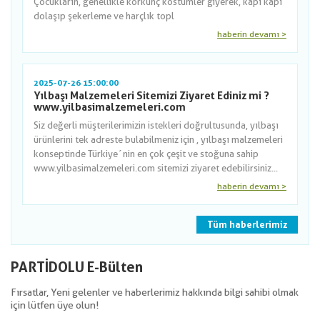
Çocukların, genellikle korkunç kostümler giyerek, kapı kapı
dolaşıp şekerleme ve harçlık topl
haberin devamı >
2025-07-26 15:00:00
Yılbaşı Malzemeleri Sitemizi Ziyaret Ediniz mi ?
www.yilbasimalzemeleri.com
Siz değerli müşterilerimizin istekleri doğrultusunda, yılbaşı
ürünlerini tek adreste bulabilmeniz için , yılbaşı malzemeleri
konseptinde Türkiye´nin en çok çeşit ve stoğuna sahip
www.yilbasimalzemeleri.com sitemizi ziyaret edebilirsiniz...
haberin devamı >
Tüm haberlerimiz
PARTİDOLU E-Bülten
Fırsatlar, Yeni gelenler ve haberlerimiz hakkında bilgi sahibi olmak
için lütfen üye olun!