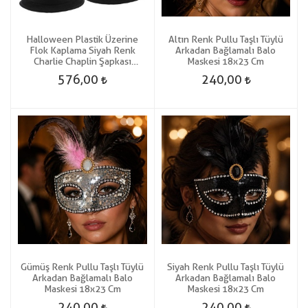
Halloween Plastik Üzerine
Altın Renk Pullu Taşlı Tüylü
Flok Kaplama Siyah Renk
Arkadan Bağlamalı Balo
Charlie Chaplin Şapkası
Maskesi 18x23 Cm
Yetişkin-Çocuk Uyumlu 6 Adet
576,00
240,00
Gösteri
Gümüş Renk Pullu Taşlı Tüylü
Siyah Renk Pullu Taşlı Tüylü
Arkadan Bağlamalı Balo
Arkadan Bağlamalı Balo
Maskesi 18x23 Cm
Maskesi 18x23 Cm
240,00
240,00