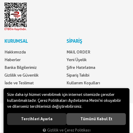
KURUMSAL
SİPARİŞ
Hakkımızda
MAIL ORDER
Haberler
Yeni Üyelik
Banka Bilgilerimiz
Şifre Hatırlatma
Gizlilik ve Güvenlik
Sipariş Takibi
İade ve Teslimat
Kullanım Koşulları
İletişim
Ödeme Seçenekleri
Size daha iyi hizmet verebilmek için internet sitemizde çerezler
kullanılmaktadır. Çerez Politikaları Aydınlatma Metni’ni okuyabilir
ve dilerseniz tercihlerinizi değiştirebilirsiniz.
www.yilbasimalzemeleri.com - www.partidolu.com bir Pandoli Parti
Kuruluşudur. © 2018 Pandoli Parti Malzemeleri Tüm hakları saklıdır.
Tercihleri Ayarla
Tümünü Kabul Et
Gizlilik ve Çerez Politikası