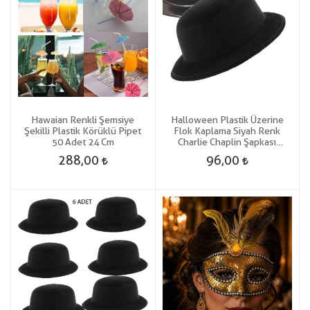
Hawaian Renkli Şemsiye
Halloween Plastik Üzerine
Şekilli Plastik Körüklü Pipet
Flok Kaplama Siyah Renk
50 Adet 24 Cm
Charlie Chaplin Şapkası
Yetişkin-Çocuk Uyumlu 1 Adet
288,00
96,00
Gösteri