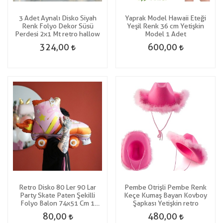
3 Adet Aynalı Disko Siyah
Yaprak Model Hawaii Eteği
Renk Folyo Dekor Süsü
Yeşil Renk 36 cm Yetişkin
Perdesi 2x1 Mt retro hallow
Model 1 Adet
324,00
600,00
Retro Disko 80 Ler 90 Lar
Pembe Otrişli Pembe Renk
Party Skate Paten Şekilli
Keçe Kumaş Bayan Kovboy
Folyo Balon 74x51 Cm 1
Şapkası Yetişkin retro
Adet
80,00
480,00