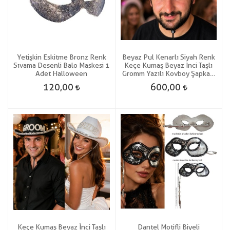
Yetişkin Eskitme Bronz Renk
Beyaz Pul Kenarlı Siyah Renk
Sıvama Desenli Balo Maskesi 1
Keçe Kumaş Beyaz İnci Taşlı
Adet Halloween
Gromm Yazılı Kovboy Şapkası
Yetişkin Retro 1 Adet Damat
120,00
600,00
Keçe Kumaş Beyaz İnci Taşlı
Dantel Motifli Biyeli