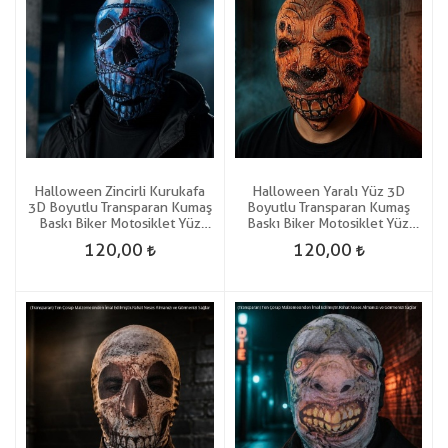
Halloween Zincirli Kurukafa
Halloween Yaralı Yüz 3D
3D Boyutlu Transparan Kumaş
Boyutlu Transparan Kumaş
Baskı Biker Motosiklet Yüz
Baskı Biker Motosiklet Yüz
Korku Maskesi
Korku Maskesi
120,00
120,00