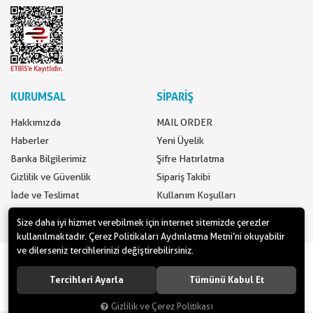
KURUMSAL
SİPARİŞ
Hakkımızda
MAIL ORDER
Haberler
Yeni Üyelik
Banka Bilgilerimiz
Şifre Hatırlatma
Gizlilik ve Güvenlik
Sipariş Takibi
İade ve Teslimat
Kullanım Koşulları
İletişim
Ödeme Seçenekleri
Size daha iyi hizmet verebilmek için internet sitemizde çerezler
kullanılmaktadır. Çerez Politikaları Aydınlatma Metni’ni okuyabilir
ve dilerseniz tercihlerinizi değiştirebilirsiniz.
www.yilbasimalzemeleri.com - www.partidolu.com bir Pandoli Parti
Kuruluşudur. © 2018 Pandoli Parti Malzemeleri Tüm hakları saklıdır.
Tercihleri Ayarla
Tümünü Kabul Et
Gizlilik ve Çerez Politikası