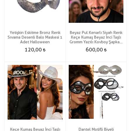
Yetişkin Eskitme Bronz Renk
Beyaz Pul Kenarlı Siyah Renk
Sıvama Desenli Balo Maskesi 1
Keçe Kumaş Beyaz İnci Taşlı
Adet Halloween
Gromm Yazılı Kovboy Şapkası
Yetişkin Retro 1 Adet Damat
120,00
600,00
Keçe Kumaş Beyaz İnci Taşlı
Dantel Motifli Biyeli