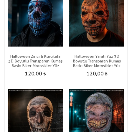
Halloween Zincirli Kurukafa
Halloween Yaralı Yüz 3D
3D Boyutlu Transparan Kumaş
Boyutlu Transparan Kumaş
Baskı Biker Motosiklet Yüz
Baskı Biker Motosiklet Yüz
Korku Maskesi
Korku Maskesi
120,00
120,00