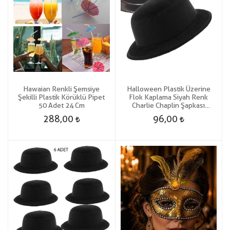
Hawaian Renkli Şemsiye
Halloween Plastik Üzerine
Şekilli Plastik Körüklü Pipet
Flok Kaplama Siyah Renk
50 Adet 24 Cm
Charlie Chaplin Şapkası
Yetişkin-Çocuk Uyumlu 1 Adet
288,00
96,00
Gösteri