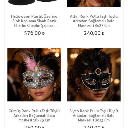
Halloween Plastik Üzerine
Altın Renk Pullu Taşlı Tüylü
Flok Kaplama Siyah Renk
Arkadan Bağlamalı Balo
Charlie Chaplin Şapkası
Maskesi 18x23 Cm
Yetişkin-Çocuk Uyumlu 6 Adet
576,00
240,00
Gösteri
Gümüş Renk Pullu Taşlı Tüylü
Siyah Renk Pullu Taşlı Tüylü
Arkadan Bağlamalı Balo
Arkadan Bağlamalı Balo
Maskesi 18x23 Cm
Maskesi 18x23 Cm
240,00
240,00