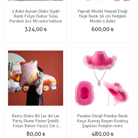
3 Adet Aynalı Disko Siyah
Yaprak Model Hawaii Eteği
Renk Folyo Dekor Süsü
Yeşil Renk 36 cm Yetişkin
Perdesi 2x1 Mt retro hallow
Model 1 Adet
324,00
600,00
Retro Disko 80 Ler 90 Lar
Pembe Otrişli Pembe Renk
Party Skate Paten Şekilli
Keçe Kumaş Bayan Kovboy
Folyo Balon 74x51 Cm 1
Şapkası Yetişkin retro
Adet
80,00
480,00