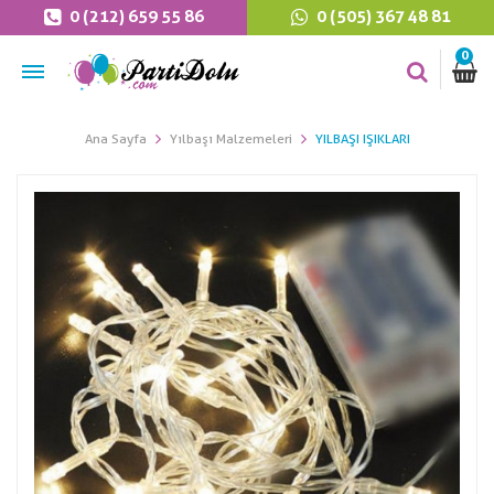
0 (212) 659 55 86
0 (505) 367 48 81
0
Ana Sayfa
Yılbaşı Malzemeleri
YILBAŞI IŞIKLARI