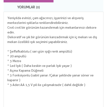
YORUMLAR
(0)
Yeniyılda evinizi, çam ağacınızı, işyerinizi ve alışveriş
merkezlerini ışıklarla renklendirebilirsiniz.
Cıvıl cıvıl bir görünüm kazandırmak için mekanlarınızı dekore
edin.
Dekoratif ve şık bir görünüm kanzadırmak için iç mekan ve dış
mekan özellikli ışık seçimini yapabilirsiniz.
* Şeffaf kablolu ( sarı gün ışığı renk ampüllü)
* 20 ampullü
* 3 Metre
* Led Işık ( Daha keskin ve parlak Işık yayar )
* Açma Kapama Düğmeli
* 3 Fonksiyonlu (sabit yanar /Çakar şeklinde yanar söner ve
kapanır )
* 3 Adet AA 1,5 V pil ile çalışmaktadır ( dahil değildir )